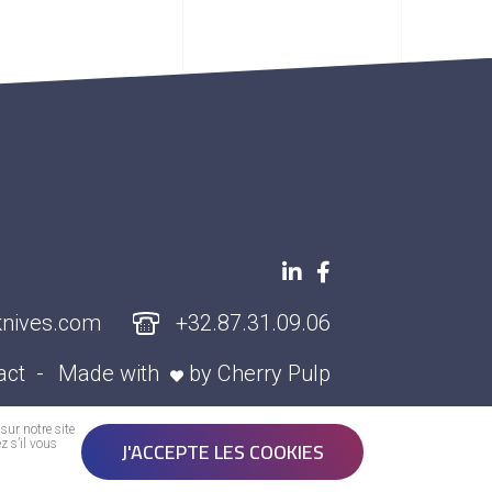
knives.com
+32.87.31.09.06
act
Made with
by
Cherry Pulp
sur notre site
J'ACCEPTE LES COOKIES
z s’il vous
l your custom cutting applications