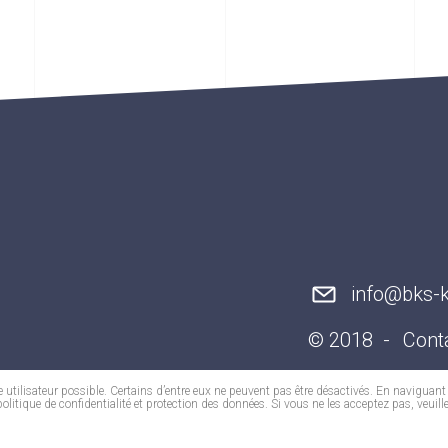
info@bks-
© 2018
Cont
e utilisateur possible. Certains d’entre eux ne peuvent pas être désactivés. En naviguant 
olitique de confidentialité et protection des données. Si vous ne les acceptez pas, veuille
trial knives and blades and precision tools - your partner for al